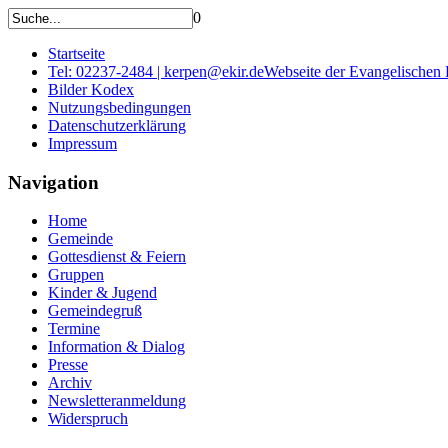
0
Startseite
Tel: 02237-2484 | kerpen@ekir.de
Webseite der Evangelischen
Bilder Kodex
Nutzungsbedingungen
Datenschutzerklärung
Impressum
Navigation
Home
Gemeinde
Gottesdienst & Feiern
Gruppen
Kinder & Jugend
Gemeindegruß
Termine
Information & Dialog
Presse
Archiv
Newsletteranmeldung
Widerspruch