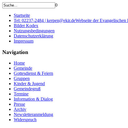
0
Startseite
Tel: 02237-2484 | kerpen@ekir.de
Webseite der Evangelischen
Bilder Kodex
Nutzungsbedingungen
Datenschutzerklärung
Impressum
Navigation
Home
Gemeinde
Gottesdienst & Feiern
Gruppen
Kinder & Jugend
Gemeindegruß
Termine
Information & Dialog
Presse
Archiv
Newsletteranmeldung
Widerspruch