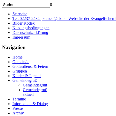
0
Startseite
Tel: 02237-2484 | kerpen@ekir.de
Webseite der Evangelischen
Bilder Kodex
Nutzungsbedingungen
Datenschutzerklärung
Impressum
Navigation
Home
Gemeinde
Gottesdienst & Feiern
Gruppen
Kinder & Jugend
Gemeindegruß
Gemeindegruß
Gemeindegruß
aktuell
Termine
Information & Dialog
Presse
Archiv