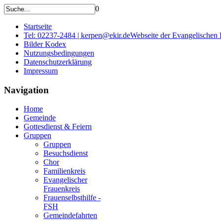
0
Startseite
Tel: 02237-2484 | kerpen@ekir.de
Webseite der Evangelischen
Bilder Kodex
Nutzungsbedingungen
Datenschutzerklärung
Impressum
Navigation
Home
Gemeinde
Gottesdienst & Feiern
Gruppen
Gruppen
Besuchsdienst
Chor
Familienkreis
Evangelischer
Frauenkreis
Frauenselbsthilfe -
FSH
Gemeindefahrten