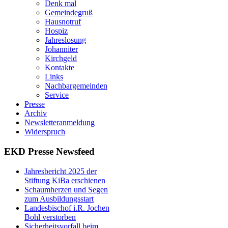
Denk mal
Gemeindegruß
Hausnotruf
Hospiz
Jahreslosung
Johanniter
Kirchgeld
Kontakte
Links
Nachbargemeinden
Service
Presse
Archiv
Newsletteranmeldung
Widerspruch
EKD Presse Newsfeed
Jahresbericht 2025 der
Stiftung KiBa erschienen
Schaumherzen und Segen
zum Ausbildungsstart
Landesbischof i.R. Jochen
Bohl verstorben
Sicherheitsvorfall beim