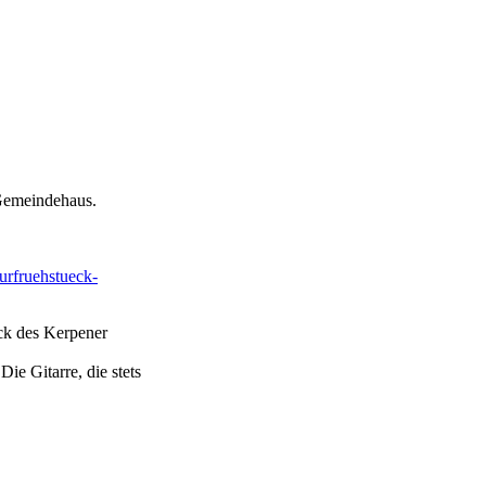
Gemeindehaus.
turfruehstueck-
ück des Kerpener
.
ie Gitarre, die stets