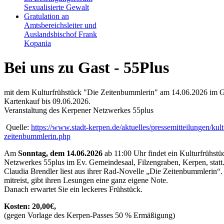
Sexualisierte Gewalt
Gratulation an
Amtsbereichsleiter und
Auslandsbischof Frank
Kopania
Bei uns zu Gast - 55Plus
mit dem Kulturfrühstück "Die Zeitenbummlerin" am 14.06.2026 im 
Kartenkauf bis 09.06.2026.
Veranstaltung des Kerpener Netzwerkes 55plus
Quelle:
https://www.stadt-kerpen.de/aktuelles/pressemitteilungen/kul
zeitenbummlerin.php
Am
Sonntag, dem 14.06.2026
ab 11:00 Uhr findet ein Kulturfrühst
Netzwerkes 55plus im Ev. Gemeindesaal, Filzengraben, Kerpen, statt
Claudia Brendler liest aus ihrer Rad-Novelle „Die Zeitenbummlerin“. D
mitreist, gibt ihren Lesungen eine ganz eigene Note.
Danach erwartet Sie ein leckeres Frühstück.
Kosten: 20,00€,
(gegen Vorlage des Kerpen-Passes 50 % Ermäßigung)