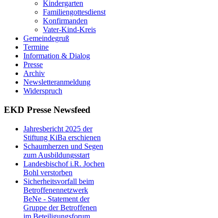
Kindergarten
Familiengottesdienst
Konfirmanden
Vater-Kind-Kreis
Gemeindegruß
Termine
Information & Dialog
Presse
Archiv
Newsletteranmeldung
Widerspruch
EKD Presse Newsfeed
Jahresbericht 2025 der
Stiftung KiBa erschienen
Schaumherzen und Segen
zum Ausbildungsstart
Landesbischof i.R. Jochen
Bohl verstorben
Sicherheitsvorfall beim
Betroffenennetzwerk
BeNe - Statement der
Gruppe der Betroffenen
im Beteiligungsforum