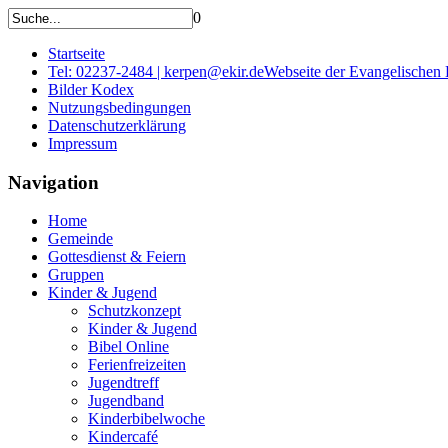
0
Startseite
Tel: 02237-2484 | kerpen@ekir.de
Webseite der Evangelischen
Bilder Kodex
Nutzungsbedingungen
Datenschutzerklärung
Impressum
Navigation
Home
Gemeinde
Gottesdienst & Feiern
Gruppen
Kinder & Jugend
Schutzkonzept
Kinder & Jugend
Bibel Online
Ferienfreizeiten
Jugendtreff
Jugendband
Kinderbibelwoche
Kindercafé