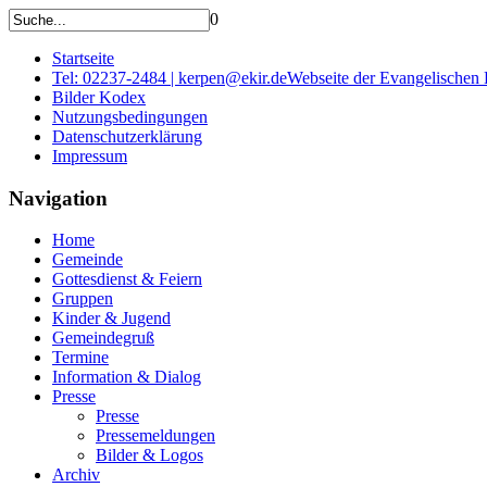
0
Startseite
Tel: 02237-2484 | kerpen@ekir.de
Webseite der Evangelischen
Bilder Kodex
Nutzungsbedingungen
Datenschutzerklärung
Impressum
Navigation
Home
Gemeinde
Gottesdienst & Feiern
Gruppen
Kinder & Jugend
Gemeindegruß
Termine
Information & Dialog
Presse
Presse
Pressemeldungen
Bilder & Logos
Archiv