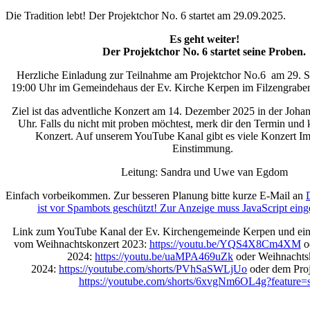
Die Tradition lebt! Der Projektchor No. 6 startet am 29.09.2025.
Es geht weiter!
Der Projektchor
No
. 6 startet seine Proben.
Herzliche Einladung zur Teilnahme am Projektchor No.6 am 29. 
19:00 Uhr im Gemeindehaus der Ev. Kirche Kerpen im Filzengrabe
Ziel ist das adventliche Konzert am 14. Dezember 2025 in der Joha
Uhr. Falls du nicht mit proben möchtest, merk dir den Termin un
Konzert. Auf unserem YouTube Kanal gibt es viele Konzert Im
Einstimmung.
Leitung: Sandra und Uwe van Egdom
Einfach vorbeikommen. Zur besseren Planung bitte kurze E-Mail an
ist vor Spambots geschützt! Zur Anzeige muss JavaScript einge
Link zum YouTube Kanal der Ev. Kirchengemeinde Kerpen und ein
vom Weihnachtskonzert 2023:
https://youtu.be/YQS4X8Cm4XM
o
2024:
https://youtu.be/uaMPA469uZk
oder Weihnachts
2024:
https://youtube.com/shorts/PVhSaSWLjUo
oder dem Proj
https://youtube.com/shorts/6xvgNm6OL4g?feature=