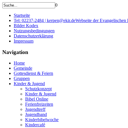
0
Startseite
Tel: 02237-2484 | kerpen@ekir.de
Webseite der Evangelischen
Bilder Kodex
Nutzungsbedingungen
Datenschutzerklärung
Impressum
Navigation
Home
Gemeinde
Gottesdienst & Feiern
Gruppen
Kinder & Jugend
Schutzkonzept
Kinder & Jugend
Bibel Online
Ferienfreizeiten
Jugendtreff
Jugendband
Kinderbibelwoche
Kindercafé