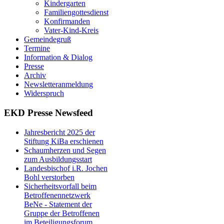
Kindergarten
Familiengottesdienst
Konfirmanden
Vater-Kind-Kreis
Gemeindegruß
Termine
Information & Dialog
Presse
Archiv
Newsletteranmeldung
Widerspruch
EKD Presse Newsfeed
Jahresbericht 2025 der
Stiftung KiBa erschienen
Schaumherzen und Segen
zum Ausbildungsstart
Landesbischof i.R. Jochen
Bohl verstorben
Sicherheitsvorfall beim
Betroffenennetzwerk
BeNe - Statement der
Gruppe der Betroffenen
im Beteiligungsforum