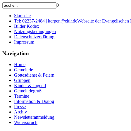
0
Startseite
Tel: 02237-2484 | kerpen@ekir.de
Webseite der Evangelischen
Bilder Kodex
Nutzungsbedingungen
Datenschutzerklärung
Impressum
Navigation
Home
Gemeinde
Gottesdienst & Feiern
Gruppen
Kinder & Jugend
Gemeindegruß
Termine
Information & Dialog
Presse
Archiv
Newsletteranmeldung
Widerspruch