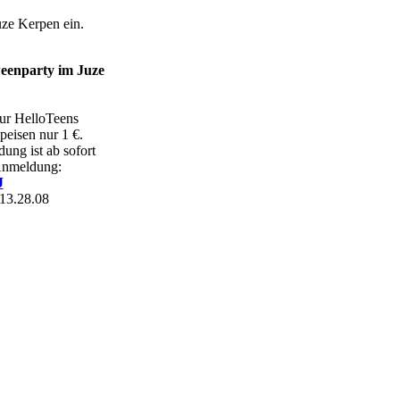
uze Kerpen ein.
weenparty im
Juze
ur HelloTeens
peisen nur 1 €.
ng ist ab sofort
Anmeldung:
J