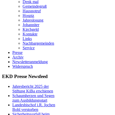
Denk mal
Gemeindegruß
Hausnotruf
Hospiz
Jahreslosung
Johanniter
Kirchgeld
Kontakte
Links
Nachbargemeinden
Service
Presse
Archiv
Newsletteranmeldung
Widerspruch
EKD Presse Newsfeed
Jahresbericht 2025 der
Stiftung KiBa erschienen
Schaumherzen und Segen
zum Ausbildungsstart
Landesbischof i.R. Jochen
Bohl verstorben
Sicherheitsvorfall beim