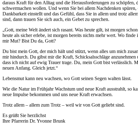
daraus Kraft für den Alltag und die Herausforderungen zu schöpfen, 
schwermachen wollen. Und wenn Sie bei allem Nachdenken spüren, d
Dankbarkeit einstellt und das Gefühl, dass Sie in allem und trotz alle
sind, dann trauen Sie sich auch, ein Gebet zu sprechen.
„Gott, meine Welt ändert sich rasant. Was heute gilt, ist morgen scho
heute als sicher erlebe, ist morgen bereits nichts mehr wert. Wo finde
mir Mut? Bist Du da, Gott?
Du bist mein Gott, der mich hält und stützt, wenn alles um mich zusa
mir hindurch. Du gibst mir die Kraft, Schicksalsschläge anzunehmen 
dass ich nicht auf ewig Trauer trage. Du, mein Gott bist verlässlich. 
neuen Anfang. Gleich jetzt.“
Lebensmut kann neu wachsen, wo Gott seinen Segen walten lässt.
Wie die Natur im Frühjahr Wachstum und neue Kraft ausstrahlt, so k
neue Impulse bekommen und uns neue Kraft erwachsen.
Trotz allem – allem zum Trotz – weil wir von Gott geliebt sind.
Es grüßt Sie herzlichst
Ihre Pfarrerin Dr. Yvonne Brunk