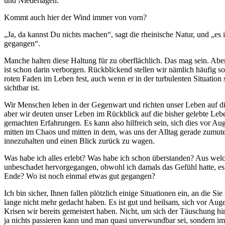
und Niederlagen.
Kommt auch hier der Wind immer von vorn?
„Ja, da kannst Du nichts machen“, sagt die rheinische Natur, und „es 
gegangen“.
Manche halten diese Haltung für zu oberflächlich. Das mag sein. Abe
ist schon darin verborgen. Rückblickend stellen wir nämlich häufig s
roten Faden im Leben fest, auch wenn er in der turbulenten Situation s
sichtbar ist.
Wir Menschen leben in der Gegenwart und richten unser Leben auf di
aber wir deuten unser Leben im Rückblick auf die bisher gelebte Lebe
gemachten Erfahrungen. Es kann also hilfreich sein, sich dies vor Au
mitten im Chaos und mitten in dem, was uns der Alltag gerade zumut
innezuhalten und einen Blick zurück zu wagen.
Was habe ich alles erlebt? Was habe ich schon überstanden? Aus welc
unbeschadet hervorgegangen, obwohl ich damals das Gefühl hatte, es
Ende? Wo ist noch einmal etwas gut gegangen?
Ich bin sicher, Ihnen fallen plötzlich einige Situationen ein, an die Sie
lange nicht mehr gedacht haben. Es ist gut und heilsam, sich vor Aug
Krisen wir bereits gemeistert haben. Nicht, um sich der Täuschung h
ja nichts passieren kann und man quasi unverwundbar sei, sondern i