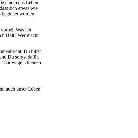
die einem das Leben
ass sich etwas wie
m begleitet worden
n vorbei. Was ich
 ich Halt? Wer macht
mmenbricht. Du hilfst
und Du sorgst dafür,
Mit Dir wage ich einen
ann auch unser Leben