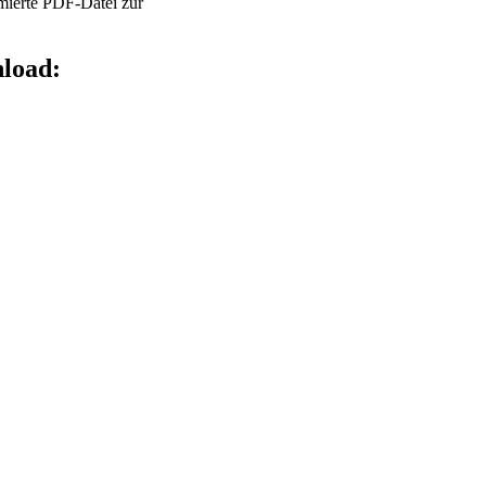
imierte PDF-Datei zur
load: