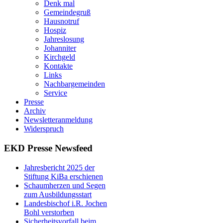
Denk mal
Gemeindegruß
Hausnotruf
Hospiz
Jahreslosung
Johanniter
Kirchgeld
Kontakte
Links
Nachbargemeinden
Service
Presse
Archiv
Newsletteranmeldung
Widerspruch
EKD Presse Newsfeed
Jahresbericht 2025 der
Stiftung KiBa erschienen
Schaumherzen und Segen
zum Ausbildungsstart
Landesbischof i.R. Jochen
Bohl verstorben
Sicherheitsvorfall beim